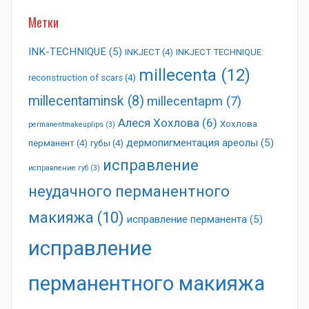
Метки
INK-TECHNIQUE
(5)
INKJECT
(4)
INKJECT TECHNIQUE:
millecenta
(12)
reconstruction of scars
(4)
millecentaminsk
(8)
millecentapm
(7)
Алеся Хохлова
(6)
Хохлова
permanentmakeuplips
(3)
дермопигментация ареолы
(5)
перманент
(4)
губы
(4)
исправление
исправление губ
(3)
неудачного перманентного
макияжа
(10)
исправление перманента
(5)
исправление
перманентного макияжа