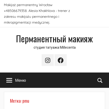
Перейти
Makijaż permanentny Wrocław
к
+48506679358. Alesia Khakhlova - trener z
содержимому
zakresu makijażu permanentnego i
mikropigmentacji medycznej.
Перманентный макияж
студия татуажа Millecenta
Instagram
Facebook
По
Меню
Метка:
pmu