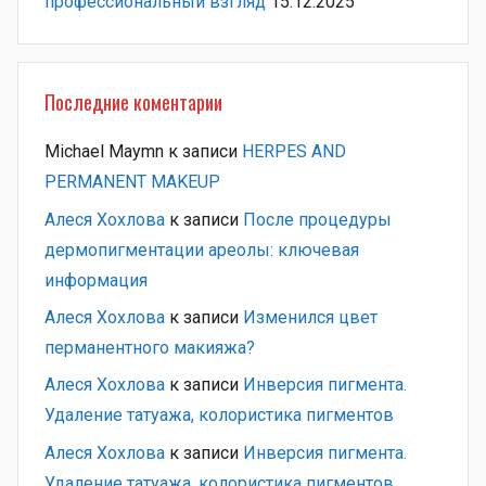
профессиональный взгляд
15.12.2025
Последние коментарии
Michael Maymn
к записи
HERPES AND
PERMANENT MAKEUP
Алеся Хохлова
к записи
После процедуры
дермопигментации ареолы: ключевая
информация
Алеся Хохлова
к записи
Изменился цвет
перманентного макияжа?
Алеся Хохлова
к записи
Инверсия пигмента.
Удаление татуажа, колористика пигментов
Алеся Хохлова
к записи
Инверсия пигмента.
Удаление татуажа, колористика пигментов