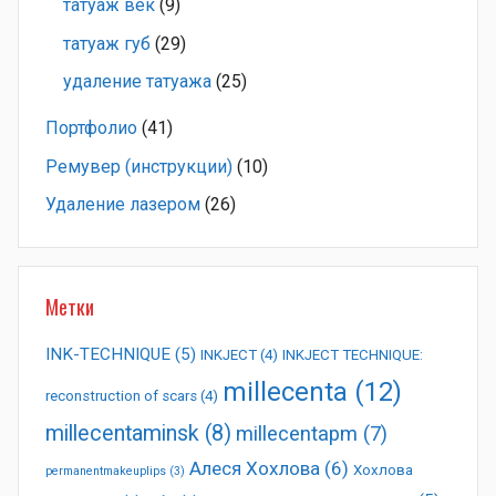
татуаж век
(9)
татуаж губ
(29)
удаление татуажа
(25)
Портфолио
(41)
Ремувер (инструкции)
(10)
Удаление лазером
(26)
Метки
INK-TECHNIQUE
(5)
INKJECT
(4)
INKJECT TECHNIQUE:
millecenta
(12)
reconstruction of scars
(4)
millecentaminsk
(8)
millecentapm
(7)
Алеся Хохлова
(6)
Хохлова
permanentmakeuplips
(3)