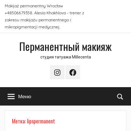
Перейти
Makijaż permanentny Wrocław
к
+48506679358. Alesia Khakhlova - trener z
содержимому
zakresu makijażu permanentnego i
mikropigmentacji medycznej.
Перманентный макияж
студия татуажа Millecenta
Instagram
Facebook
По
Меню
Метка:
lipspermanent