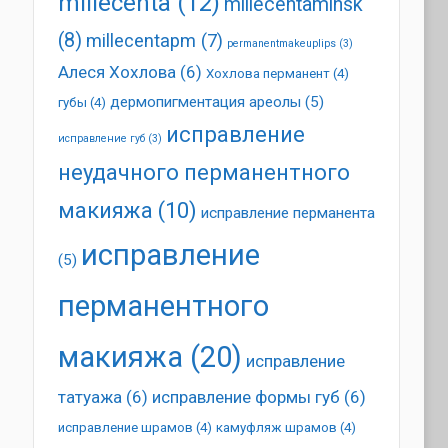
millecenta
(12)
millecentaminsk
(8)
millecentapm
(7)
permanentmakeuplips
(3)
Алеся Хохлова
(6)
Хохлова перманент
(4)
дермопигментация ареолы
(5)
губы
(4)
исправление
исправление губ
(3)
неудачного перманентного
макияжа
(10)
исправление перманента
исправление
(5)
перманентного
макияжа
(20)
исправление
татуажа
(6)
исправление формы губ
(6)
исправление шрамов
(4)
камуфляж шрамов
(4)