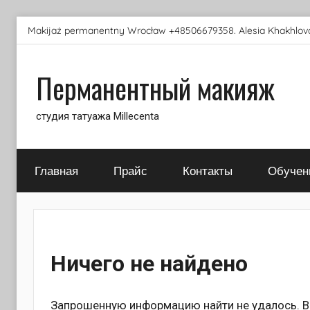
Перейти
Makijaż permanentny Wrocław +48506679358. Alesia Khakhlova
к
содержимому
Перманентный макияж
студия татуажа Millecenta
Главная
Прайс
Контакты
Обучен
Ничего не найдено
Запрошенную информацию найти не удалось. Во