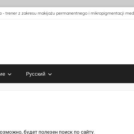
 - trener z zakresu makijażu permanentnego i mikropigmentacji med
ие
Русский
зможно, будет полезен поиск по сайту.