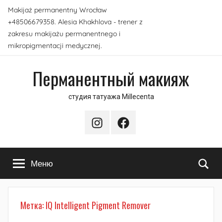
Перейти
Makijaż permanentny Wrocław
к
+48506679358. Alesia Khakhlova - trener z
содержимому
zakresu makijażu permanentnego i
mikropigmentacji medycznej.
Перманентный макияж
студия татуажа Millecenta
Instagram
Facebook
По
Меню
Метка:
IQ Intelligent Pigment Remover