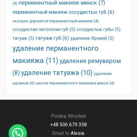
перманентный макияж минск
(7)
(4)
перманентный макияж сосудистых губ
(6)
сколько держится перманентный макияж
(4)
сосудистая патология губ
(5)
сосудистые губы
(5)
татуаж губ
(6)
татуаж
(5)
удаление бровей
(5)
удаление перманентного
макияжа
(11)
удаление ремувером
удаление татуажа
(10)
(8)
удаление
шрамов
(4)
школа перманентного макияжа минск
(4)
Polska, Wrocław
+48 506 679 358
Email to
Alesia
.