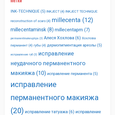
Метки
INK-TECHNIQUE
(5)
INKJECT
(4)
INKJECT TECHNIQUE:
millecenta
(12)
reconstruction of scars
(4)
millecentaminsk
(8)
millecentapm
(7)
Алеся Хохлова
(6)
Хохлова
permanentmakeuplips
(3)
дермопигментация ареолы
(5)
перманент
(4)
губы
(4)
исправление
исправление губ
(3)
неудачного перманентного
макияжа
(10)
исправление перманента
(5)
исправление
перманентного макияжа
(20)
исправление татуажа
(6)
исправление