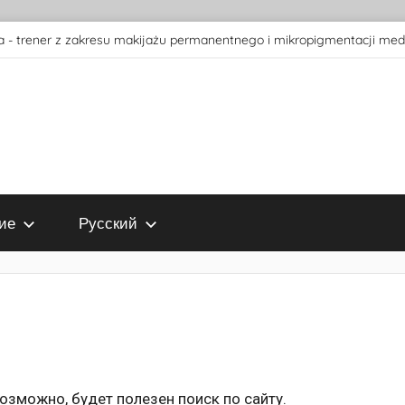
 - trener z zakresu makijażu permanentnego i mikropigmentacji med
ие
Русский
зможно, будет полезен поиск по сайту.