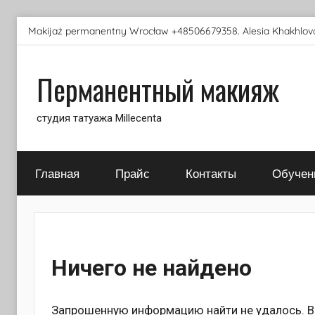
Перейти
Makijaż permanentny Wrocław +48506679358. Alesia Khakhlova
к
содержимому
Перманентный макияж
студия татуажа Millecenta
Главная
Прайс
Контакты
Обучен
Ничего не найдено
Запрошенную информацию найти не удалось. Во