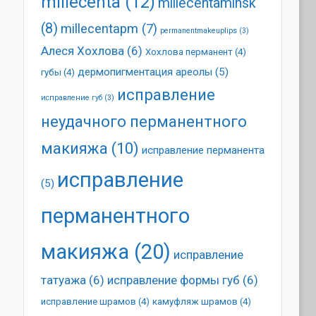
millecenta
(12)
millecentaminsk
(8)
millecentapm
(7)
permanentmakeuplips
(3)
Алеся Хохлова
(6)
Хохлова перманент
(4)
дермопигментация ареолы
(5)
губы
(4)
исправление
исправление губ
(3)
неудачного перманентного
макияжа
(10)
исправление перманента
исправление
(5)
перманентного
макияжа
(20)
исправление
татуажа
(6)
исправление формы губ
(6)
исправление шрамов
(4)
камуфляж шрамов
(4)