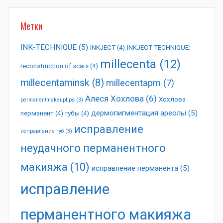
Метки
INK-TECHNIQUE
(5)
INKJECT
(4)
INKJECT TECHNIQUE:
millecenta
(12)
reconstruction of scars
(4)
millecentaminsk
(8)
millecentapm
(7)
Алеся Хохлова
(6)
Хохлова
permanentmakeuplips
(3)
дермопигментация ареолы
(5)
перманент
(4)
губы
(4)
исправление
исправление губ
(3)
неудачного перманентного
макияжа
(10)
исправление перманента
(5)
исправление
перманентного макияжа