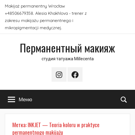
Перейти
Makijaż permanentny Wrocław
к
+48506679358. Alesia Khakhlova - trener z
содержимому
zakresu makijażu permanentnego i
mikropigmentacji medycznej.
Перманентный макияж
студия татуажа Millecenta
Instagram
Facebook
По
Меню
Метка:
INKJET — Teoria koloru w praktyce
permanentnogo makijażu