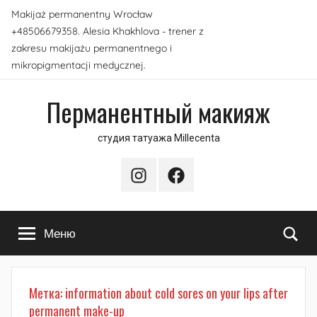
Перейти
Makijaż permanentny Wrocław
к
+48506679358. Alesia Khakhlova - trener z
содержимому
zakresu makijażu permanentnego i
mikropigmentacji medycznej.
Перманентный макияж
студия татуажа Millecenta
Instagram
Facebook
По
Меню
Метка:
information about cold sores on your lips after
permanent make-up