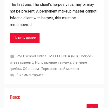
The first one. The client’s herpes virus may or may
not be present. A permanent makeup master cannot
infect a client with herpes, this must be
remembered.
Читать далее
PMU School Online | MILLECENTA (RU)
,
Вопрос-
ответ клиенту
,
Исправление татуажа
,
Лечение
грибка
,
Обо всём
,
Перманентный макияж
8 комментариев
Поиск
Найти: