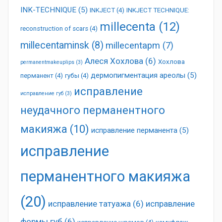
INK-TECHNIQUE
(5)
INKJECT
(4)
INKJECT TECHNIQUE:
millecenta
(12)
reconstruction of scars
(4)
millecentaminsk
(8)
millecentapm
(7)
Алеся Хохлова
(6)
Хохлова
permanentmakeuplips
(3)
дермопигментация ареолы
(5)
перманент
(4)
губы
(4)
исправление
исправление губ
(3)
неудачного перманентного
макияжа
(10)
исправление перманента
(5)
исправление
перманентного макияжа
(20)
исправление татуажа
(6)
исправление
формы губ
(6)