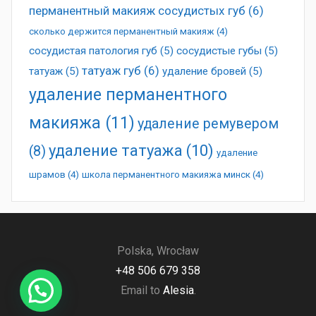
перманентный макияж сосудистых губ
(6)
сколько держится перманентный макияж
(4)
сосудистая патология губ
(5)
сосудистые губы
(5)
татуаж губ
(6)
татуаж
(5)
удаление бровей
(5)
удаление перманентного
макияжа
(11)
удаление ремувером
удаление татуажа
(10)
(8)
удаление
шрамов
(4)
школа перманентного макияжа минск
(4)
Polska, Wrocław
+48 506 679 358
Email to
Alesia
.