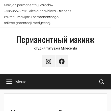
Перейти
Makijaż permanentny Wrocław
к
+48506679358. Alesia Khakhlova - trener z
содержимому
zakresu makijażu permanentnego i
mikropigmentacji medycznej.
Перманентный макияж
студия татуажа Millecenta
Instagram
Facebook
По
Меню