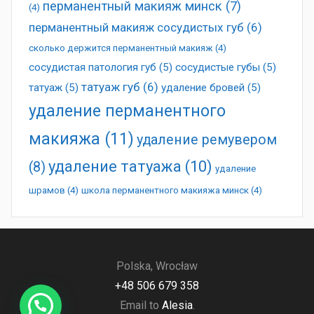
перманентный макияж минск
(7)
(4)
перманентный макияж сосудистых губ
(6)
сколько держится перманентный макияж
(4)
сосудистая патология губ
(5)
сосудистые губы
(5)
татуаж губ
(6)
татуаж
(5)
удаление бровей
(5)
удаление перманентного
макияжа
(11)
удаление ремувером
удаление татуажа
(10)
(8)
удаление
шрамов
(4)
школа перманентного макияжа минск
(4)
Polska, Wrocław
+48 506 679 358
Email to
Alesia
.