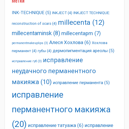
Метки
INK-TECHNIQUE
(5)
INKJECT
(4)
INKJECT TECHNIQUE:
millecenta
(12)
reconstruction of scars
(4)
millecentaminsk
(8)
millecentapm
(7)
Алеся Хохлова
(6)
Хохлова
permanentmakeuplips
(3)
дермопигментация ареолы
(5)
перманент
(4)
губы
(4)
исправление
исправление губ
(3)
неудачного перманентного
макияжа
(10)
исправление перманента
(5)
исправление
перманентного макияжа
(20)
исправление татуажа
(6)
исправление