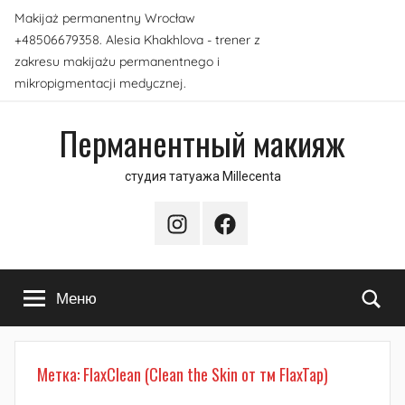
Перейти
Makijaż permanentny Wrocław
к
+48506679358. Alesia Khakhlova - trener z
содержимому
zakresu makijażu permanentnego i
mikropigmentacji medycznej.
Перманентный макияж
студия татуажа Millecenta
Instagram
Facebook
По
Меню
Метка:
FlaxClean (Clean the Skin от тм FlaxTap)