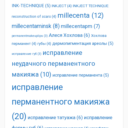
INK-TECHNIQUE
(5)
INKJECT
(4)
INKJECT TECHNIQUE:
millecenta
(12)
reconstruction of scars
(4)
millecentaminsk
(8)
millecentapm
(7)
Алеся Хохлова
(6)
Хохлова
permanentmakeuplips
(3)
дермопигментация ареолы
(5)
перманент
(4)
губы
(4)
исправление
исправление губ
(3)
неудачного перманентного
макияжа
(10)
исправление перманента
(5)
исправление
перманентного макияжа
(20)
исправление татуажа
(6)
исправление
формы губ
(6)