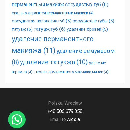
перманентный макияж сосудистых губ
(6)
сколько держится перманентный макияж
(4)
сосудистая патология губ
(5)
сосудистые губы
(5)
татуаж губ
(6)
татуаж
(5)
удаление бровей
(5)
удаление перманентного
макияжа
(11)
удаление ремувером
удаление татуажа
(10)
(8)
удаление
шрамов
(4)
школа перманентного макияжа минск
(4)
Polska, Wrocław
+48 506 679 358
Email to
Alesia
.