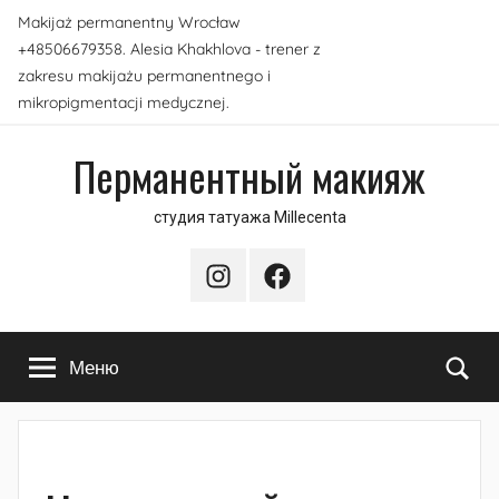
Перейти
Makijaż permanentny Wrocław
к
+48506679358. Alesia Khakhlova - trener z
содержимому
zakresu makijażu permanentnego i
mikropigmentacji medycznej.
Перманентный макияж
студия татуажа Millecenta
Instagram
Facebook
По
Меню