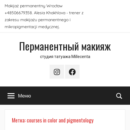
Перейти
Makijaż permanentny Wrocław
к
+48506679358. Alesia Khakhlova - trener z
содержимому
zakresu makijażu permanentnego i
mikropigmentacji medycznej.
Перманентный макияж
студия татуажа Millecenta
Instagram
Facebook
По
Меню
Метка:
courses in color and pigmentology