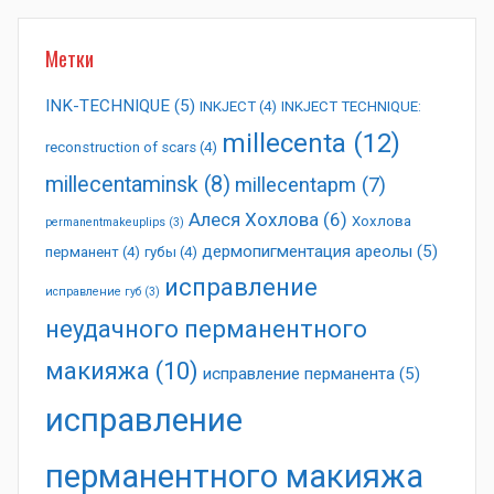
Метки
INK-TECHNIQUE
(5)
INKJECT
(4)
INKJECT TECHNIQUE:
millecenta
(12)
reconstruction of scars
(4)
millecentaminsk
(8)
millecentapm
(7)
Алеся Хохлова
(6)
Хохлова
permanentmakeuplips
(3)
дермопигментация ареолы
(5)
перманент
(4)
губы
(4)
исправление
исправление губ
(3)
неудачного перманентного
макияжа
(10)
исправление перманента
(5)
исправление
перманентного макияжа