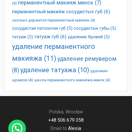
перманентный макияж минск
(7)
(4)
перманентный макияж сосудистых губ
(6)
сколько держится перманентный макияж
(4)
сосудистая патология губ
(5)
сосудистые губы
(5)
татуаж губ
(6)
татуаж
(5)
удаление бровей
(5)
удаление перманентного
макияжа
(11)
удаление ремувером
удаление татуажа
(10)
(8)
удаление
шрамов
(4)
школа перманентного макияжа минск
(4)
Polska, Wrocław
+48 506 679 358
Email to
Alesia
.