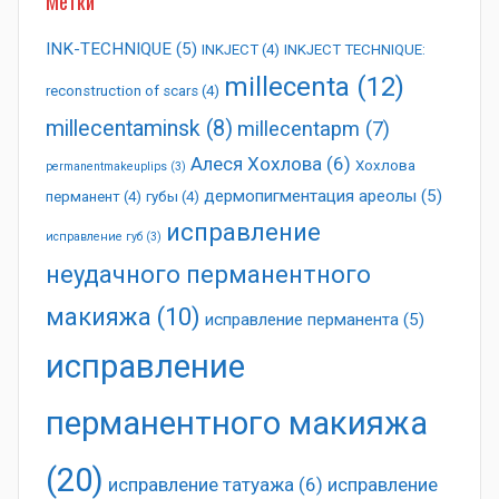
Метки
INK-TECHNIQUE
(5)
INKJECT
(4)
INKJECT TECHNIQUE:
millecenta
(12)
reconstruction of scars
(4)
millecentaminsk
(8)
millecentapm
(7)
Алеся Хохлова
(6)
Хохлова
permanentmakeuplips
(3)
дермопигментация ареолы
(5)
перманент
(4)
губы
(4)
исправление
исправление губ
(3)
неудачного перманентного
макияжа
(10)
исправление перманента
(5)
исправление
перманентного макияжа
(20)
исправление татуажа
(6)
исправление