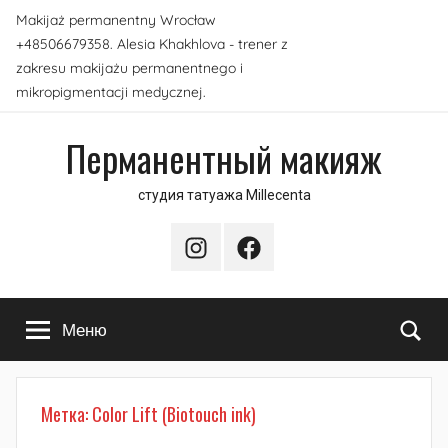
Перейти
Makijaż permanentny Wrocław
к
+48506679358. Alesia Khakhlova - trener z
содержимому
zakresu makijażu permanentnego i
mikropigmentacji medycznej.
Перманентный макияж
студия татуажа Millecenta
Instagram
Facebook
По
Меню
Метка:
Color Lift (Biotouch ink)