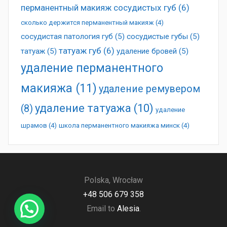
перманентный макияж сосудистых губ
(6)
сколько держится перманентный макияж
(4)
сосудистая патология губ
(5)
сосудистые губы
(5)
татуаж губ
(6)
татуаж
(5)
удаление бровей
(5)
удаление перманентного
макияжа
(11)
удаление ремувером
удаление татуажа
(10)
(8)
удаление
шрамов
(4)
школа перманентного макияжа минск
(4)
Polska, Wrocław
+48 506 679 358
Email to
Alesia
.