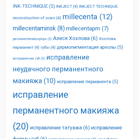
INK-TECHNIQUE
(5)
INKJECT
(4)
INKJECT TECHNIQUE:
millecenta
(12)
reconstruction of scars
(4)
millecentaminsk
(8)
millecentapm
(7)
Алеся Хохлова
(6)
Хохлова
permanentmakeuplips
(3)
дермопигментация ареолы
(5)
перманент
(4)
губы
(4)
исправление
исправление губ
(3)
неудачного перманентного
макияжа
(10)
исправление перманента
(5)
исправление
перманентного макияжа
(20)
исправление татуажа
(6)
исправление
формы губ
(6)