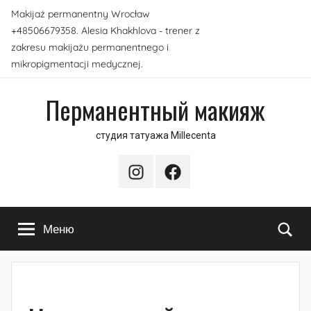
Перейти
Makijaż permanentny Wrocław
к
+48506679358. Alesia Khakhlova - trener z
содержимому
zakresu makijażu permanentnego i
mikropigmentacji medycznej.
Перманентный макияж
студия татуажа Millecenta
Instagram
Facebook
По
Меню