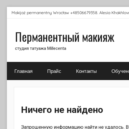
Перейти
Makijaż permanentny Wrocław +48506679358. Alesia Khakhlova
к
содержимому
Перманентный макияж
студия татуажа Millecenta
Главная
Прайс
Контакты
Обучен
Ничего не найдено
Запрошенную информацию найти не удалось. Во