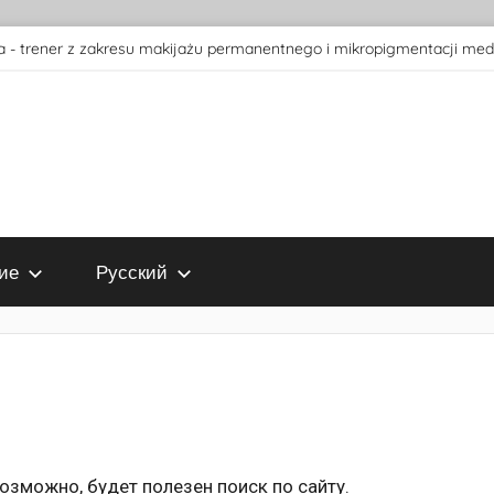
 - trener z zakresu makijażu permanentnego i mikropigmentacji med
ие
Русский
зможно, будет полезен поиск по сайту.