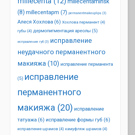
millecenta
(12)
millecentaminsk
(8)
millecentapm
(7)
permanentmakeuplips
(3)
Алеся Хохлова
(6)
Хохлова перманент
(4)
дермопигментация ареолы
(5)
губы
(4)
исправление
исправление губ
(3)
неудачного перманентного
макияжа
(10)
исправление перманента
исправление
(5)
перманентного
макияжа
(20)
исправление
татуажа
(6)
исправление формы губ
(6)
исправление шрамов
(4)
камуфляж шрамов
(4)