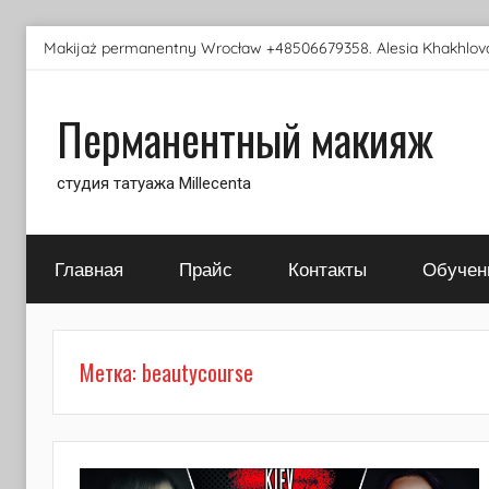
Перейти
Makijaż permanentny Wrocław +48506679358. Alesia Khakhlova
к
содержимому
Перманентный макияж
студия татуажа Millecenta
Главная
Прайс
Контакты
Обучен
Метка:
beautycourse