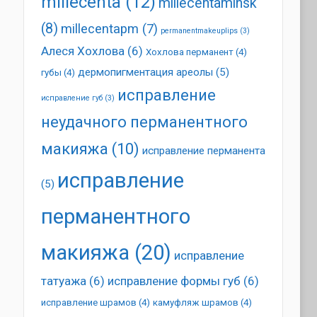
millecenta
(12)
millecentaminsk
(8)
millecentapm
(7)
permanentmakeuplips
(3)
Алеся Хохлова
(6)
Хохлова перманент
(4)
дермопигментация ареолы
(5)
губы
(4)
исправление
исправление губ
(3)
неудачного перманентного
макияжа
(10)
исправление перманента
исправление
(5)
перманентного
макияжа
(20)
исправление
татуажа
(6)
исправление формы губ
(6)
исправление шрамов
(4)
камуфляж шрамов
(4)