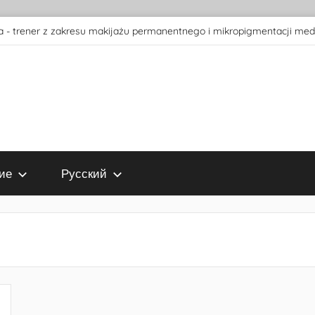
 - trener z zakresu makijażu permanentnego i mikropigmentacji med
ие
Русский