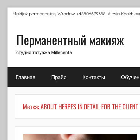
Перейти
Makijaż permanentny Wrocław +48506679358. Alesia Khakhlova
к
содержимому
Перманентный макияж
студия татуажа Millecenta
Главная
Прайс
Контакты
Обучен
Метка:
ABOUT HERPES IN DETAIL FOR THE CLIENT