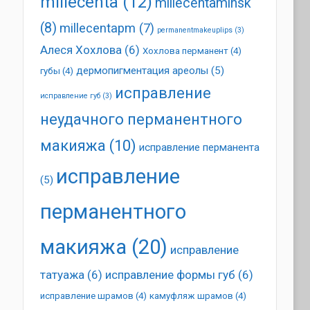
millecenta
(12)
millecentaminsk
(8)
millecentapm
(7)
permanentmakeuplips
(3)
Алеся Хохлова
(6)
Хохлова перманент
(4)
дермопигментация ареолы
(5)
губы
(4)
исправление
исправление губ
(3)
неудачного перманентного
макияжа
(10)
исправление перманента
исправление
(5)
перманентного
макияжа
(20)
исправление
татуажа
(6)
исправление формы губ
(6)
исправление шрамов
(4)
камуфляж шрамов
(4)