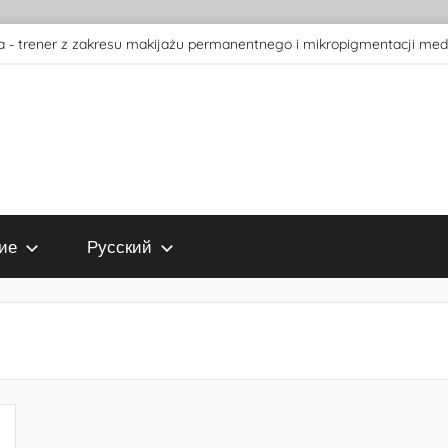
 - trener z zakresu makijażu permanentnego i mikropigmentacji med
ие
Русский