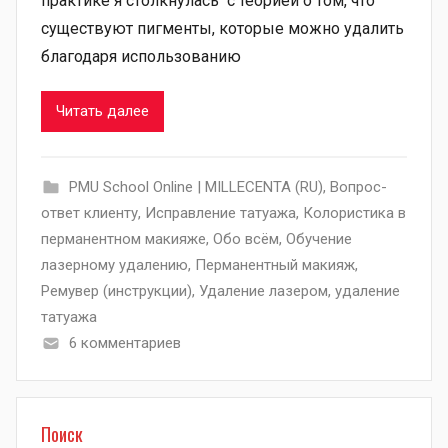
практике я столкнулась с теорией о том, что
существуют пигменты, которые можно удалить
благодаря использованию
Читать далее
PMU School Online | MILLECENTA (RU)
,
Вопрос-
ответ клиенту
,
Исправление татуажа
,
Колористика в
перманентном макияже
,
Обо всём
,
Обучение
лазерному удалению
,
Перманентный макияж
,
Ремувер (инструкции)
,
Удаление лазером
,
удаление
татуажа
6 комментариев
Поиск