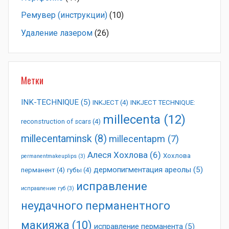
Ремувер (инструкции)
(10)
Удаление лазером
(26)
Метки
INK-TECHNIQUE
(5)
INKJECT
(4)
INKJECT TECHNIQUE:
millecenta
(12)
reconstruction of scars
(4)
millecentaminsk
(8)
millecentapm
(7)
Алеся Хохлова
(6)
Хохлова
permanentmakeuplips
(3)
дермопигментация ареолы
(5)
перманент
(4)
губы
(4)
исправление
исправление губ
(3)
неудачного перманентного
макияжа
(10)
исправление перманента
(5)