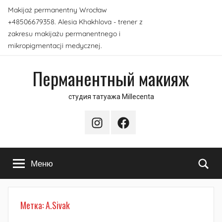
Перейти
Makijaż permanentny Wrocław
к
+48506679358. Alesia Khakhlova - trener z
содержимому
zakresu makijażu permanentnego i
mikropigmentacji medycznej.
Перманентный макияж
студия татуажа Millecenta
Instagram
Facebook
По
Меню
Метка:
A.Sivak