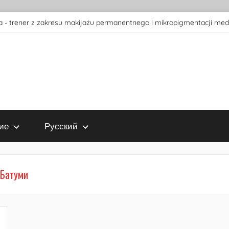
 - trener z zakresu makijażu permanentnego i mikropigmentacji med
ие
Русский
 Батуми