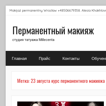
Перейти
Makijaż permanentny Wrocław +48506679358. Alesia Khakhlova
к
содержимому
Перманентный макияж
студия татуажа Millecenta
Главная
Прайс
Контакты
Обучен
Метка:
23 августа курс перманентного макияжа