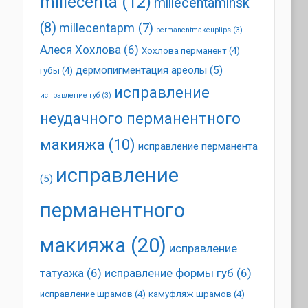
millecenta
(12)
millecentaminsk
(8)
millecentapm
(7)
permanentmakeuplips
(3)
Алеся Хохлова
(6)
Хохлова перманент
(4)
дермопигментация ареолы
(5)
губы
(4)
исправление
исправление губ
(3)
неудачного перманентного
макияжа
(10)
исправление перманента
исправление
(5)
перманентного
макияжа
(20)
исправление
татуажа
(6)
исправление формы губ
(6)
исправление шрамов
(4)
камуфляж шрамов
(4)