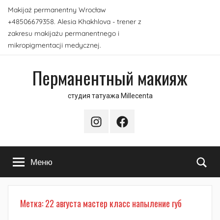
Перейти
Makijaż permanentny Wrocław
к
+48506679358. Alesia Khakhlova - trener z
содержимому
zakresu makijażu permanentnego i
mikropigmentacji medycznej.
Перманентный макияж
студия татуажа Millecenta
Instagram
Facebook
По
Меню
Метка:
22 августа мастер класс напыление губ