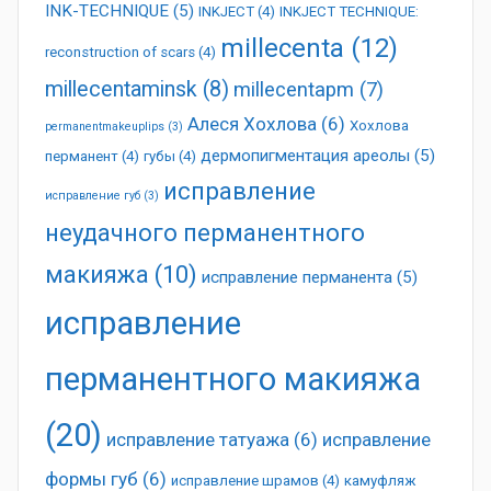
INK-TECHNIQUE
(5)
INKJECT
(4)
INKJECT TECHNIQUE:
millecenta
(12)
reconstruction of scars
(4)
millecentaminsk
(8)
millecentapm
(7)
Алеся Хохлова
(6)
Хохлова
permanentmakeuplips
(3)
дермопигментация ареолы
(5)
перманент
(4)
губы
(4)
исправление
исправление губ
(3)
неудачного перманентного
макияжа
(10)
исправление перманента
(5)
исправление
перманентного макияжа
(20)
исправление татуажа
(6)
исправление
формы губ
(6)
исправление шрамов
(4)
камуфляж