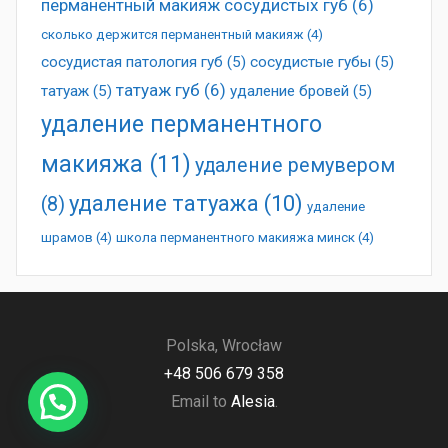
перманентный макияж сосудистых губ
(6)
сколько держится перманентный макияж
(4)
сосудистая патология губ
(5)
сосудистые губы
(5)
татуаж губ
(6)
татуаж
(5)
удаление бровей
(5)
удаление перманентного
макияжа
(11)
удаление ремувером
удаление татуажа
(10)
(8)
удаление
шрамов
(4)
школа перманентного макияжа минск
(4)
Polska, Wrocław
+48 506 679 358
Email to
Alesia
.