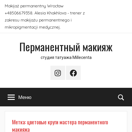
Перейти
Makijaż permanentny Wrocław
к
+48506679358. Alesia Khakhlova - trener z
содержимому
zakresu makijażu permanentnego i
mikropigmentacji medycznej.
Перманентный макияж
студия татуажа Millecenta
Instagram
Facebook
По
Меню
Метка:
цветовые круги мастера перманентного
макияжа