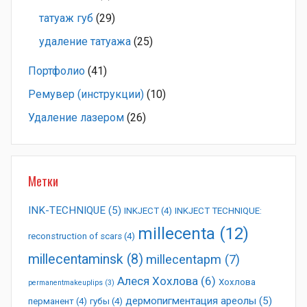
татуаж губ
(29)
удаление татуажа
(25)
Портфолио
(41)
Ремувер (инструкции)
(10)
Удаление лазером
(26)
Метки
INK-TECHNIQUE
(5)
INKJECT
(4)
INKJECT TECHNIQUE:
millecenta
(12)
reconstruction of scars
(4)
millecentaminsk
(8)
millecentapm
(7)
Алеся Хохлова
(6)
Хохлова
permanentmakeuplips
(3)
дермопигментация ареолы
(5)
перманент
(4)
губы
(4)