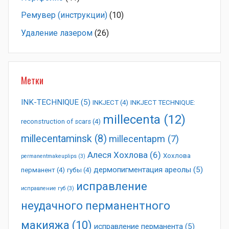
Ремувер (инструкции)
(10)
Удаление лазером
(26)
Метки
INK-TECHNIQUE
(5)
INKJECT
(4)
INKJECT TECHNIQUE:
millecenta
(12)
reconstruction of scars
(4)
millecentaminsk
(8)
millecentapm
(7)
Алеся Хохлова
(6)
Хохлова
permanentmakeuplips
(3)
дермопигментация ареолы
(5)
перманент
(4)
губы
(4)
исправление
исправление губ
(3)
неудачного перманентного
макияжа
(10)
исправление перманента
(5)