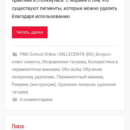
практике я столкнулась с теорией о том, что
существуют пигменты, которые можно удалить
благодаря использованию
Читать далее
PMU School Online | MILLECENTA (RU)
,
Вопрос-
ответ клиенту
,
Исправление татуажа
,
Колористика в
перманентном макияже
,
Обо всём
,
Обучение
лазерному удалению
,
Перманентный макияж
,
Ремувер (инструкции)
,
Удаление лазером
,
удаление
татуажа
6 комментариев
Поиск