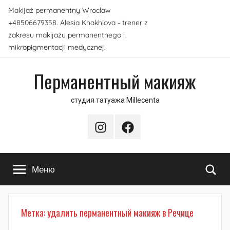
Перейти
Makijaż permanentny Wrocław
к
+48506679358. Alesia Khakhlova - trener z
содержимому
zakresu makijażu permanentnego i
mikropigmentacji medycznej.
Перманентный макияж
студия татуажа Millecenta
Instagram
Facebook
По
Меню
Метка:
удалить перманентный макияж в Речице