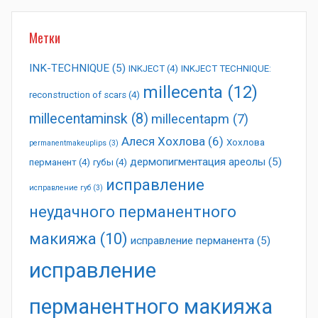
Метки
INK-TECHNIQUE
(5)
INKJECT
(4)
INKJECT TECHNIQUE:
millecenta
(12)
reconstruction of scars
(4)
millecentaminsk
(8)
millecentapm
(7)
Алеся Хохлова
(6)
Хохлова
permanentmakeuplips
(3)
дермопигментация ареолы
(5)
перманент
(4)
губы
(4)
исправление
исправление губ
(3)
неудачного перманентного
макияжа
(10)
исправление перманента
(5)
исправление
перманентного макияжа