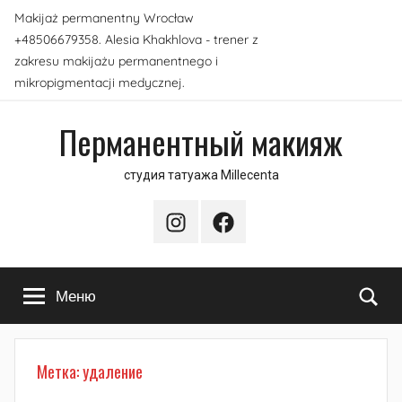
Перейти
Makijaż permanentny Wrocław
к
+48506679358. Alesia Khakhlova - trener z
содержимому
zakresu makijażu permanentnego i
mikropigmentacji medycznej.
Перманентный макияж
студия татуажа Millecenta
Instagram
Facebook
По
Меню
Метка:
удаление