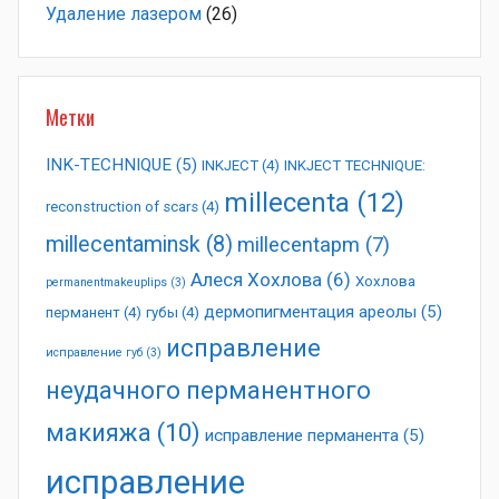
Удаление лазером
(26)
Метки
INK-TECHNIQUE
(5)
INKJECT
(4)
INKJECT TECHNIQUE:
millecenta
(12)
reconstruction of scars
(4)
millecentaminsk
(8)
millecentapm
(7)
Алеся Хохлова
(6)
Хохлова
permanentmakeuplips
(3)
дермопигментация ареолы
(5)
перманент
(4)
губы
(4)
исправление
исправление губ
(3)
неудачного перманентного
макияжа
(10)
исправление перманента
(5)
исправление