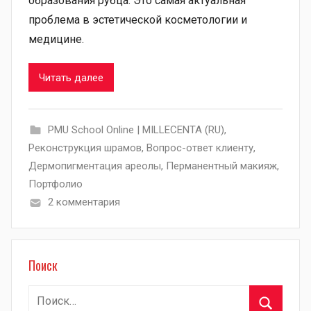
образования рубца. Это самая актуальная
проблема в эстетической косметологии и
медицине.
Читать далее
PMU School Online | MILLECENTA (RU)
,
Pеконструкция шрамов
,
Вопрос-ответ клиенту
,
Дермопигментация ареолы
,
Перманентный макияж
,
Портфолио
2 комментария
Поиск
Найти: