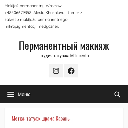
Перейти
Makijaż permanentny Wrocław
к
+48506679358. Alesia Khakhlova - trener z
содержимому
zakresu makijażu permanentnego i
mikropigmentacji medycznej.
Перманентный макияж
студия татуажа Millecenta
Instagram
Facebook
По
Меню
Метка:
татуаж шрама Казань