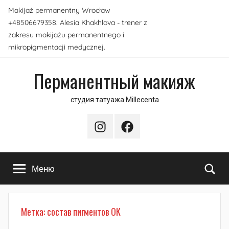
Перейти
Makijaż permanentny Wrocław
к
+48506679358. Alesia Khakhlova - trener z
содержимому
zakresu makijażu permanentnego i
mikropigmentacji medycznej.
Перманентный макияж
студия татуажа Millecenta
Instagram
Facebook
По
Меню
Метка:
состав пигментов ОК