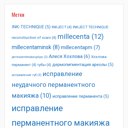
Метки
INK-TECHNIQUE
(5)
INKJECT
(4)
INKJECT TECHNIQUE:
millecenta
(12)
reconstruction of scars
(4)
millecentaminsk
(8)
millecentapm
(7)
Алеся Хохлова
(6)
Хохлова
permanentmakeuplips
(3)
дермопигментация ареолы
(5)
перманент
(4)
губы
(4)
исправление
исправление губ
(3)
неудачного перманентного
макияжа
(10)
исправление перманента
(5)
исправление
перманентного макияжа