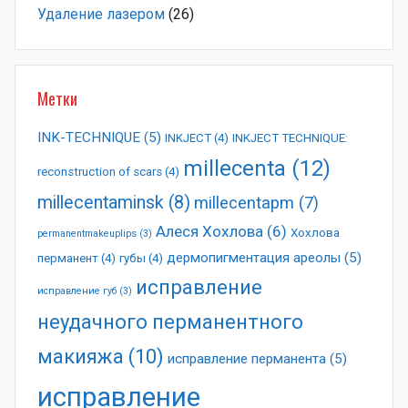
Удаление лазером
(26)
Метки
INK-TECHNIQUE
(5)
INKJECT
(4)
INKJECT TECHNIQUE:
millecenta
(12)
reconstruction of scars
(4)
millecentaminsk
(8)
millecentapm
(7)
Алеся Хохлова
(6)
Хохлова
permanentmakeuplips
(3)
дермопигментация ареолы
(5)
перманент
(4)
губы
(4)
исправление
исправление губ
(3)
неудачного перманентного
макияжа
(10)
исправление перманента
(5)
исправление