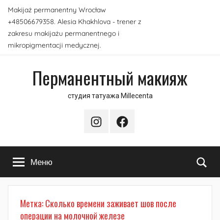
Перейти
Makijaż permanentny Wrocław
к
+48506679358. Alesia Khakhlova - trener z
содержимому
zakresu makijażu permanentnego i
mikropigmentacji medycznej.
Перманентный макияж
студия татуажа Millecenta
Instagram
Facebook
По
Меню
Метка:
Сколько времени заживает шов после
операции на молочной железе