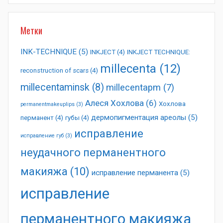
Метки
INK-TECHNIQUE
(5)
INKJECT
(4)
INKJECT TECHNIQUE:
millecenta
(12)
reconstruction of scars
(4)
millecentaminsk
(8)
millecentapm
(7)
Алеся Хохлова
(6)
Хохлова
permanentmakeuplips
(3)
дермопигментация ареолы
(5)
перманент
(4)
губы
(4)
исправление
исправление губ
(3)
неудачного перманентного
макияжа
(10)
исправление перманента
(5)
исправление
перманентного макияжа