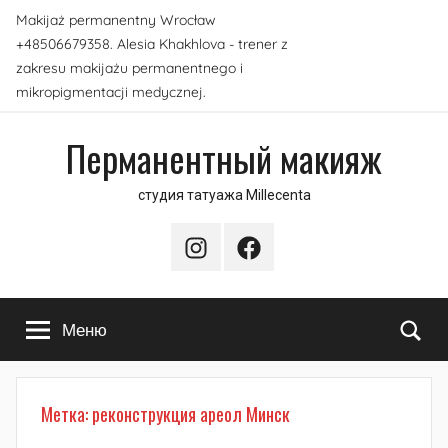
Перейти
Makijaż permanentny Wrocław
к
+48506679358. Alesia Khakhlova - trener z
содержимому
zakresu makijażu permanentnego i
mikropigmentacji medycznej.
Перманентный макияж
студия татуажа Millecenta
Instagram
Facebook
По
Меню
Метка:
реконструкция ареол Минск