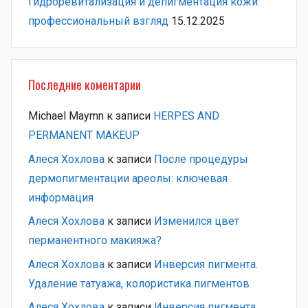
Гидроревитализация и депигментация кожи:
профессиональный взгляд
15.12.2025
Последние коментарии
Michael Maymn
к записи
HERPES AND
PERMANENT MAKEUP
Алеся Хохлова
к записи
После процедуры
дермопигментации ареолы: ключевая
информация
Алеся Хохлова
к записи
Изменился цвет
перманентного макияжа?
Алеся Хохлова
к записи
Инверсия пигмента.
Удаление татуажа, колористика пигментов
Алеся Хохлова
к записи
Инверсия пигмента.