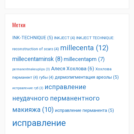
Метки
INK-TECHNIQUE
(5)
INKJECT
(4)
INKJECT TECHNIQUE:
millecenta
(12)
reconstruction of scars
(4)
millecentaminsk
(8)
millecentapm
(7)
Алеся Хохлова
(6)
Хохлова
permanentmakeuplips
(3)
дермопигментация ареолы
(5)
перманент
(4)
губы
(4)
исправление
исправление губ
(3)
неудачного перманентного
макияжа
(10)
исправление перманента
(5)
исправление