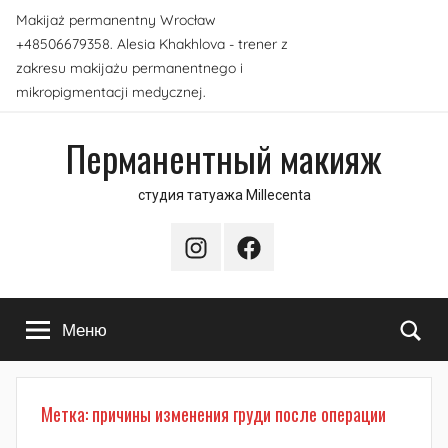
Перейти
Makijaż permanentny Wrocław
к
+48506679358. Alesia Khakhlova - trener z
содержимому
zakresu makijażu permanentnego i
mikropigmentacji medycznej.
Перманентный макияж
студия татуажа Millecenta
Instagram
Facebook
По
Меню
Метка:
причины изменения груди после операции