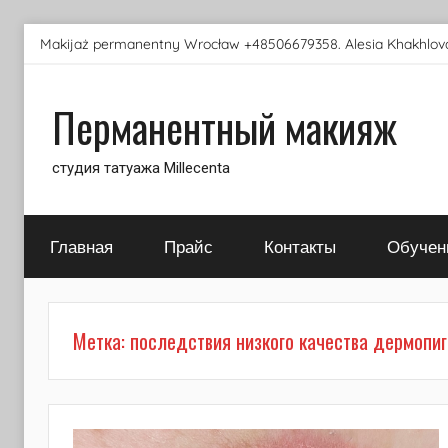
Перейти
Makijaż permanentny Wrocław +48506679358. Alesia Khakhlova
к
содержимому
Перманентный макияж
студия татуажа Millecenta
Главная
Прайс
Контакты
Обучен
Метка:
последствия низкого качества дермопи