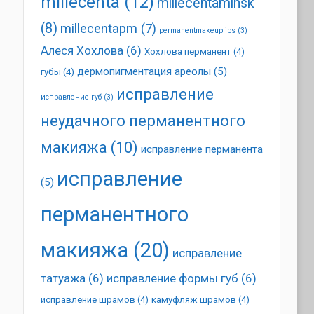
millecenta
(12)
millecentaminsk
(8)
millecentapm
(7)
permanentmakeuplips
(3)
Алеся Хохлова
(6)
Хохлова перманент
(4)
дермопигментация ареолы
(5)
губы
(4)
исправление
исправление губ
(3)
неудачного перманентного
макияжа
(10)
исправление перманента
исправление
(5)
перманентного
макияжа
(20)
исправление
татуажа
(6)
исправление формы губ
(6)
исправление шрамов
(4)
камуфляж шрамов
(4)