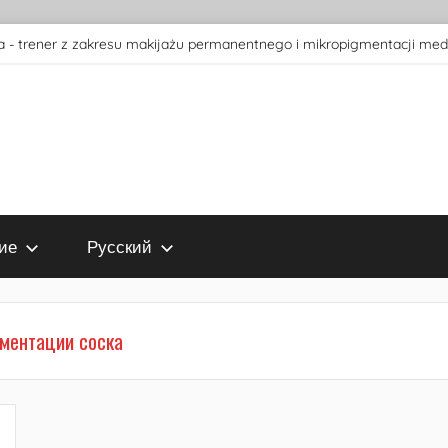
 - trener z zakresu makijażu permanentnego i mikropigmentacji med
ие
Русский
гментации соска