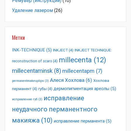
Ремувер (инструкции)
(10)
Удаление лазером
(26)
Метки
INK-TECHNIQUE
(5)
INKJECT
(4)
INKJECT TECHNIQUE:
millecenta
(12)
reconstruction of scars
(4)
millecentaminsk
(8)
millecentapm
(7)
Алеся Хохлова
(6)
Хохлова
permanentmakeuplips
(3)
дермопигментация ареолы
(5)
перманент
(4)
губы
(4)
исправление
исправление губ
(3)
неудачного перманентного
макияжа
(10)
исправление перманента
(5)