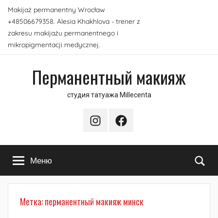
Перейти
Makijaż permanentny Wrocław
к
+48506679358. Alesia Khakhlova - trener z
содержимому
zakresu makijażu permanentnego i
mikropigmentacji medycznej.
Перманентный макияж
студия татуажа Millecenta
Instagram
Facebook
По
Меню
Метка:
перманентный макияж минск