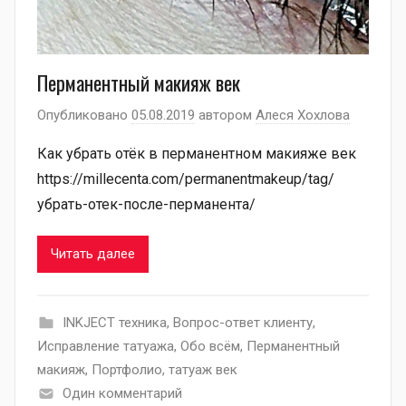
Перманентный макияж век
Опубликовано
05.08.2019
автором
Алеся Хохлова
Как убрать отёк в перманентном макияже век
https://millecenta.com/permanentmakeup/tag/
убрать-отек-после-перманента/
Читать далее
INKJECT техника
,
Вопрос-ответ клиенту
,
Исправление татуажа
,
Обо всём
,
Перманентный
макияж
,
Портфолио
,
татуаж век
Один комментарий