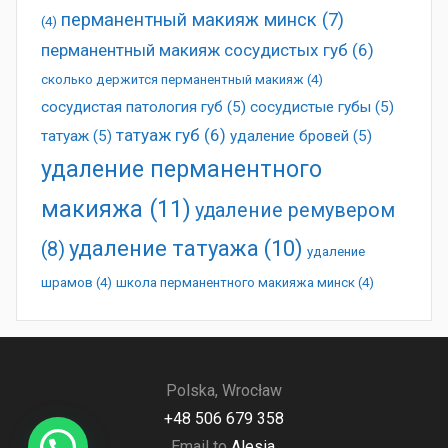
перманентный макияж минск
(7)
(4)
перманентный макияж сосудистых губ
(6)
сколько держится перманентный макияж
(4)
сосудистая патология губ
(5)
сосудистые губы
(5)
татуаж губ
(6)
татуаж
(5)
удаление бровей
(5)
удаление перманентного
макияжа
(11)
удаление ремувером
удаление татуажа
(10)
(8)
удаление
шрамов
(4)
школа перманентного макияжа минск
(4)
Polska, Wrocław
+48 506 679 358
Email to
Alesia
.