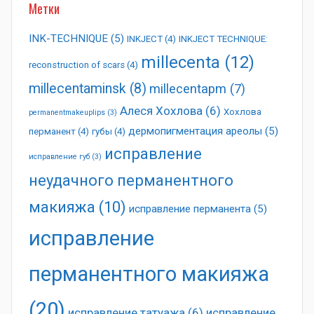
Метки
INK-TECHNIQUE
(5)
INKJECT
(4)
INKJECT TECHNIQUE:
millecenta
(12)
reconstruction of scars
(4)
millecentaminsk
(8)
millecentapm
(7)
Алеся Хохлова
(6)
Хохлова
permanentmakeuplips
(3)
дермопигментация ареолы
(5)
перманент
(4)
губы
(4)
исправление
исправление губ
(3)
неудачного перманентного
макияжа
(10)
исправление перманента
(5)
исправление
перманентного макияжа
(20)
исправление татуажа
(6)
исправление