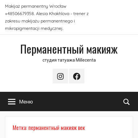
Перейти
Makijaż permanentny Wrocław
к
+48506679358. Alesia Khakhlova - trener z
содержимому
zakresu makijażu permanentnego i
mikropigmentacji medycznej.
Перманентный макияж
студия татуажа Millecenta
Instagram
Facebook
По
Меню
Метка:
перманентный макияж век