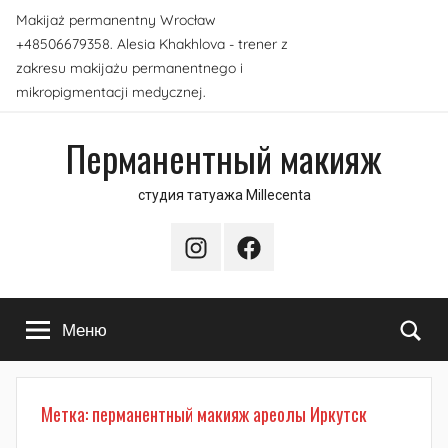
Перейти
Makijaż permanentny Wrocław
к
+48506679358. Alesia Khakhlova - trener z
содержимому
zakresu makijażu permanentnego i
mikropigmentacji medycznej.
Перманентный макияж
студия татуажа Millecenta
Instagram
Facebook
По
Меню
Метка:
перманентный макияж ареолы Иркутск