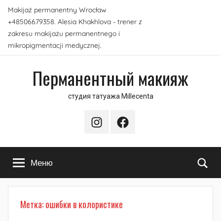
Перейти
Makijaż permanentny Wrocław
к
+48506679358. Alesia Khakhlova - trener z
содержимому
zakresu makijażu permanentnego i
mikropigmentacji medycznej.
Перманентный макияж
студия татуажа Millecenta
Instagram
Facebook
По
Меню
Метка:
ошибки в колористике