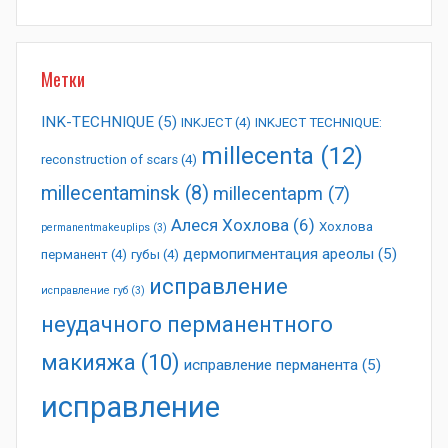
Метки
INK-TECHNIQUE
(5)
INKJECT
(4)
INKJECT TECHNIQUE:
millecenta
(12)
reconstruction of scars
(4)
millecentaminsk
(8)
millecentapm
(7)
Алеся Хохлова
(6)
Хохлова
permanentmakeuplips
(3)
дермопигментация ареолы
(5)
перманент
(4)
губы
(4)
исправление
исправление губ
(3)
неудачного перманентного
макияжа
(10)
исправление перманента
(5)
исправление