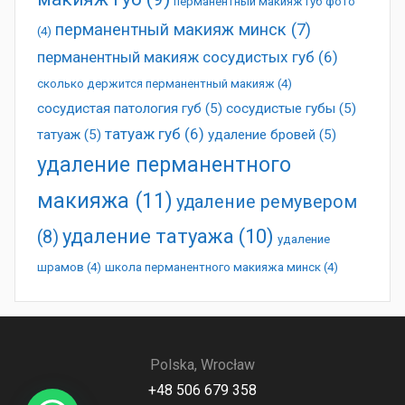
перманентный макияж губ фото
перманентный макияж минск
(7)
(4)
перманентный макияж сосудистых губ
(6)
сколько держится перманентный макияж
(4)
сосудистая патология губ
(5)
сосудистые губы
(5)
татуаж губ
(6)
татуаж
(5)
удаление бровей
(5)
удаление перманентного
макияжа
(11)
удаление ремувером
удаление татуажа
(10)
(8)
удаление
шрамов
(4)
школа перманентного макияжа минск
(4)
Polska, Wrocław
+48 506 679 358