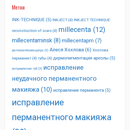
Метки
INK-TECHNIQUE
(5)
INKJECT
(4)
INKJECT TECHNIQUE:
millecenta
(12)
reconstruction of scars
(4)
millecentaminsk
(8)
millecentapm
(7)
Алеся Хохлова
(6)
Хохлова
permanentmakeuplips
(3)
дермопигментация ареолы
(5)
перманент
(4)
губы
(4)
исправление
исправление губ
(3)
неудачного перманентного
макияжа
(10)
исправление перманента
(5)
исправление
перманентного макияжа