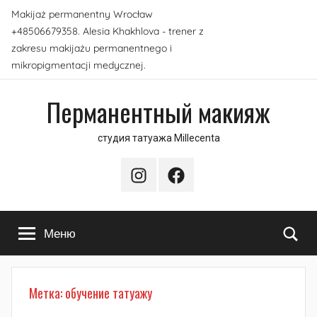
Перейти
Makijaż permanentny Wrocław
к
+48506679358. Alesia Khakhlova - trener z
содержимому
zakresu makijażu permanentnego i
mikropigmentacji medycznej.
Перманентный макияж
студия татуажа Millecenta
Instagram
Facebook
По
Меню
Метка:
обучение татуажу