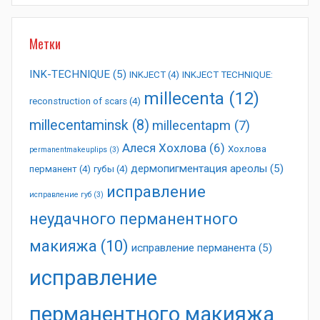
Метки
INK-TECHNIQUE
(5)
INKJECT
(4)
INKJECT TECHNIQUE:
millecenta
(12)
reconstruction of scars
(4)
millecentaminsk
(8)
millecentapm
(7)
Алеся Хохлова
(6)
Хохлова
permanentmakeuplips
(3)
дермопигментация ареолы
(5)
перманент
(4)
губы
(4)
исправление
исправление губ
(3)
неудачного перманентного
макияжа
(10)
исправление перманента
(5)
исправление
перманентного макияжа