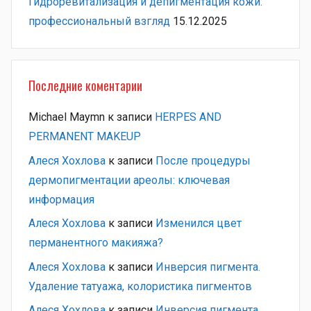
Гидроревитализация и депигментация кожи:
профессиональный взгляд
15.12.2025
Последние коментарии
Michael Maymn
к записи
HERPES AND
PERMANENT MAKEUP
Алеся Хохлова
к записи
После процедуры
дермопигментации ареолы: ключевая
информация
Алеся Хохлова
к записи
Изменился цвет
перманентного макияжа?
Алеся Хохлова
к записи
Инверсия пигмента.
Удаление татуажа, колористика пигментов
Алеся Хохлова
к записи
Инверсия пигмента.