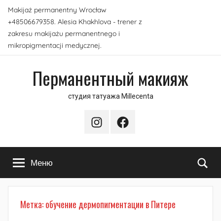
Перейти
Makijaż permanentny Wrocław
к
+48506679358. Alesia Khakhlova - trener z
содержимому
zakresu makijażu permanentnego i
mikropigmentacji medycznej.
Перманентный макияж
студия татуажа Millecenta
Instagram
Facebook
По
Меню
Метка:
обучение дермопигментации в Питере