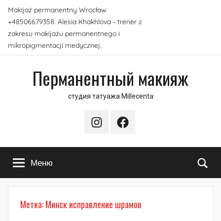
Перейти
Makijaż permanentny Wrocław
к
+48506679358. Alesia Khakhlova - trener z
содержимому
zakresu makijażu permanentnego i
mikropigmentacji medycznej.
Перманентный макияж
студия татуажа Millecenta
Instagram
Facebook
По
Меню
Метка:
Минск исправление шрамов