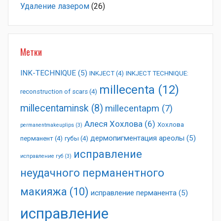
Удаление лазером
(26)
Метки
INK-TECHNIQUE
(5)
INKJECT
(4)
INKJECT TECHNIQUE:
millecenta
(12)
reconstruction of scars
(4)
millecentaminsk
(8)
millecentapm
(7)
Алеся Хохлова
(6)
Хохлова
permanentmakeuplips
(3)
дермопигментация ареолы
(5)
перманент
(4)
губы
(4)
исправление
исправление губ
(3)
неудачного перманентного
макияжа
(10)
исправление перманента
(5)
исправление