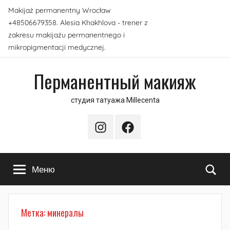
Перейти
Makijaż permanentny Wrocław
к
+48506679358. Alesia Khakhlova - trener z
содержимому
zakresu makijażu permanentnego i
mikropigmentacji medycznej.
Перманентный макияж
студия татуажа Millecenta
Instagram
Facebook
По
Меню
Метка:
минералы