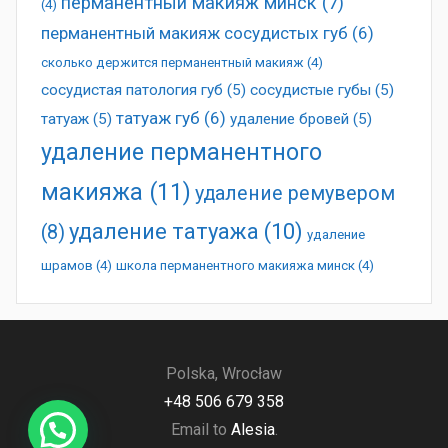
перманентный макияж минск
(7)
(4)
перманентный макияж сосудистых губ
(6)
сколько держится перманентный макияж
(4)
сосудистая патология губ
(5)
сосудистые губы
(5)
татуаж губ
(6)
татуаж
(5)
удаление бровей
(5)
удаление перманентного
макияжа
(11)
удаление ремувером
удаление татуажа
(10)
(8)
удаление
шрамов
(4)
школа перманентного макияжа минск
(4)
Polska, Wrocław
+48 506 679 358
Email to
Alesia
.