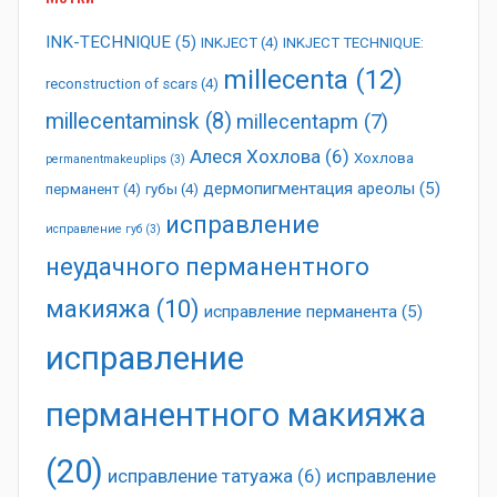
INK-TECHNIQUE
(5)
INKJECT
(4)
INKJECT TECHNIQUE:
millecenta
(12)
reconstruction of scars
(4)
millecentaminsk
(8)
millecentapm
(7)
Алеся Хохлова
(6)
Хохлова
permanentmakeuplips
(3)
дермопигментация ареолы
(5)
перманент
(4)
губы
(4)
исправление
исправление губ
(3)
неудачного перманентного
макияжа
(10)
исправление перманента
(5)
исправление
перманентного макияжа
(20)
исправление татуажа
(6)
исправление