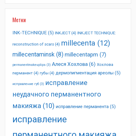
Метки
INK-TECHNIQUE
(5)
INKJECT
(4)
INKJECT TECHNIQUE:
millecenta
(12)
reconstruction of scars
(4)
millecentaminsk
(8)
millecentapm
(7)
Алеся Хохлова
(6)
Хохлова
permanentmakeuplips
(3)
дермопигментация ареолы
(5)
перманент
(4)
губы
(4)
исправление
исправление губ
(3)
неудачного перманентного
макияжа
(10)
исправление перманента
(5)
исправление
перманентного макияжа