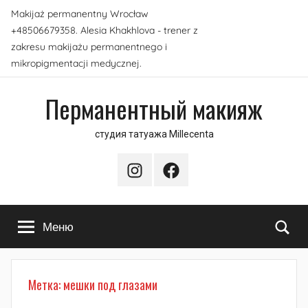
Перейти
Makijaż permanentny Wrocław
к
+48506679358. Alesia Khakhlova - trener z
содержимому
zakresu makijażu permanentnego i
mikropigmentacji medycznej.
Перманентный макияж
студия татуажа Millecenta
Instagram
Facebook
По
Меню
Метка:
мешки под глазами