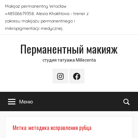
Перейти
Makijaż permanentny Wrocław
к
+48506679358. Alesia Khakhlova - trener z
содержимому
zakresu makijażu permanentnego i
mikropigmentacji medycznej.
Перманентный макияж
студия татуажа Millecenta
Instagram
Facebook
По
Меню
Метка:
методика исправления рубца