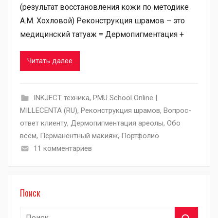
(результат восстановления кожи по методике
А.М. Хохловой) Реконструкция шрамов – это
медицинский татуаж = Дермопигментация +
Читать далее
INKJECT техника
,
PMU School Online |
MILLECENTA (RU)
,
Pеконструкция шрамов
,
Вопрос-
ответ клиенту
,
Дермопигментация ареолы
,
Обо
всём
,
Перманентный макияж
,
Портфолио
11 комментариев
Поиск
Найти: