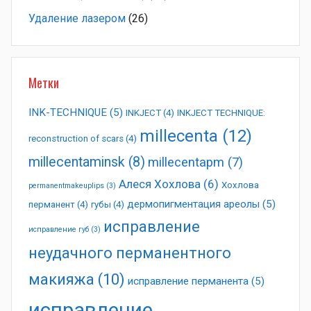
Удаление лазером
(26)
Метки
INK-TECHNIQUE
(5)
INKJECT
(4)
INKJECT TECHNIQUE:
millecenta
(12)
reconstruction of scars
(4)
millecentaminsk
(8)
millecentapm
(7)
Алеся Хохлова
(6)
Хохлова
permanentmakeuplips
(3)
дермопигментация ареолы
(5)
перманент
(4)
губы
(4)
исправление
исправление губ
(3)
неудачного перманентного
макияжа
(10)
исправление перманента
(5)
исправление