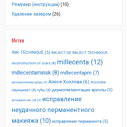
Ремувер (инструкции)
(10)
Удаление лазером
(26)
Метки
INK-TECHNIQUE
(5)
INKJECT
(4)
INKJECT TECHNIQUE:
millecenta
(12)
reconstruction of scars
(4)
millecentaminsk
(8)
millecentapm
(7)
Алеся Хохлова
(6)
Хохлова
permanentmakeuplips
(3)
дермопигментация ареолы
(5)
перманент
(4)
губы
(4)
исправление
исправление губ
(3)
неудачного перманентного
макияжа
(10)
исправление перманента
(5)