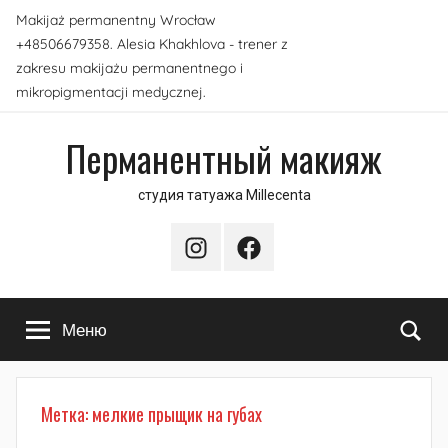
Перейти
Makijaż permanentny Wrocław
к
+48506679358. Alesia Khakhlova - trener z
содержимому
zakresu makijażu permanentnego i
mikropigmentacji medycznej.
Перманентный макияж
студия татуажа Millecenta
Instagram
Facebook
По
Меню
Метка:
мелкие прыщик на губах