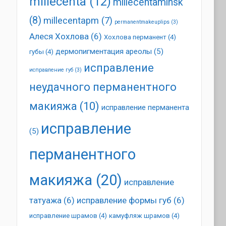
millecenta
(12)
millecentaminsk
(8)
millecentapm
(7)
permanentmakeuplips
(3)
Алеся Хохлова
(6)
Хохлова перманент
(4)
дермопигментация ареолы
(5)
губы
(4)
исправление
исправление губ
(3)
неудачного перманентного
макияжа
(10)
исправление перманента
исправление
(5)
перманентного
макияжа
(20)
исправление
татуажа
(6)
исправление формы губ
(6)
исправление шрамов
(4)
камуфляж шрамов
(4)