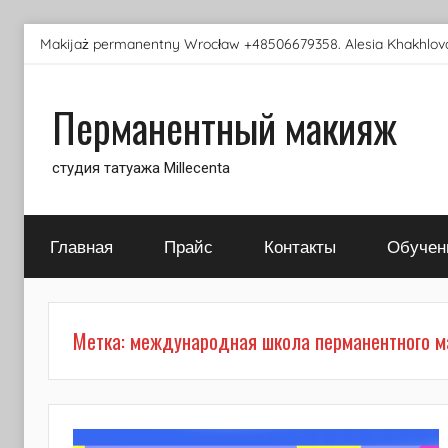
Перейти
Makijaż permanentny Wrocław +48506679358. Alesia Khakhlova
к
содержимому
Перманентный макияж
студия татуажа Millecenta
Главная
Прайс
Контакты
Обучен
Метка:
международная школа перманентного м