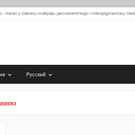
 - trener z zakresu makijażu permanentnego i mikropigmentacji med
ие
Русский
акияжа