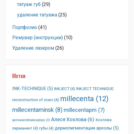
татуаж губ
(29)
удаление татуажа
(25)
Портфолио
(41)
Ремувер (инструкции)
(10)
Удаление лазером
(26)
Метки
INK-TECHNIQUE
(5)
INKJECT
(4)
INKJECT TECHNIQUE:
millecenta
(12)
reconstruction of scars
(4)
millecentaminsk
(8)
millecentapm
(7)
Алеся Хохлова
(6)
Хохлова
permanentmakeuplips
(3)
дермопигментация ареолы
(5)
перманент
(4)
губы
(4)