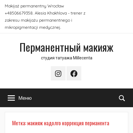
Перейти
Makijaż permanentny Wrocław
к
+48506679358. Alesia Khakhlova - trener z
содержимому
zakresu makijażu permanentnego i
mikropigmentacji medycznej.
Перманентный макияж
студия татуажа Millecenta
Instagram
Facebook
По
Меню
Метка:
макияж надолго коррекция перманента