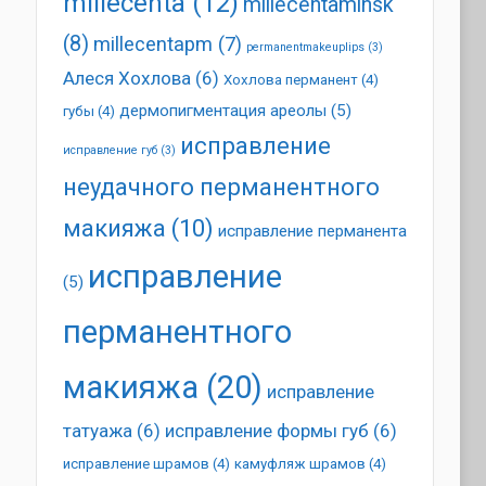
millecenta
(12)
millecentaminsk
(8)
millecentapm
(7)
permanentmakeuplips
(3)
Алеся Хохлова
(6)
Хохлова перманент
(4)
дермопигментация ареолы
(5)
губы
(4)
исправление
исправление губ
(3)
неудачного перманентного
макияжа
(10)
исправление перманента
исправление
(5)
перманентного
макияжа
(20)
исправление
татуажа
(6)
исправление формы губ
(6)
исправление шрамов
(4)
камуфляж шрамов
(4)