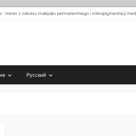
 - trener z zakresu makijażu permanentnego i mikropigmentacji med
ие
Русский