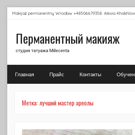
Перейти
Makijaż permanentny Wrocław +48506679358. Alesia Khakhlova
к
содержимому
Перманентный макияж
студия татуажа Millecenta
Главная
Прайс
Контакты
Обучен
Метка:
лучший мастер ареолы