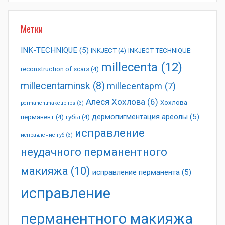
Метки
INK-TECHNIQUE
(5)
INKJECT
(4)
INKJECT TECHNIQUE:
millecenta
(12)
reconstruction of scars
(4)
millecentaminsk
(8)
millecentapm
(7)
Алеся Хохлова
(6)
Хохлова
permanentmakeuplips
(3)
дермопигментация ареолы
(5)
перманент
(4)
губы
(4)
исправление
исправление губ
(3)
неудачного перманентного
макияжа
(10)
исправление перманента
(5)
исправление
перманентного макияжа