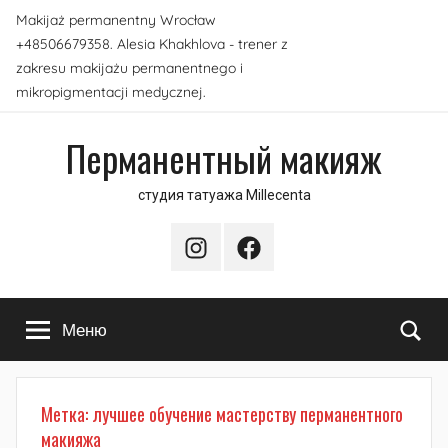
Перейти
Makijaż permanentny Wrocław
к
+48506679358. Alesia Khakhlova - trener z
содержимому
zakresu makijażu permanentnego i
mikropigmentacji medycznej.
Перманентный макияж
студия татуажа Millecenta
Instagram
Facebook
По
Меню
Метка:
лучшее обучение мастерству перманентного
макияжа