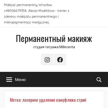
Перейти
Makijaż permanentny Wrocław
к
+48506679358. Alesia Khakhlova - trener z
содержимому
zakresu makijażu permanentnego i
mikropigmentacji medycznej.
Перманентный макияж
студия татуажа Millecenta
Instagram
Facebook
По
Меню
Метка:
лазерное удаление камуфляжа стрий