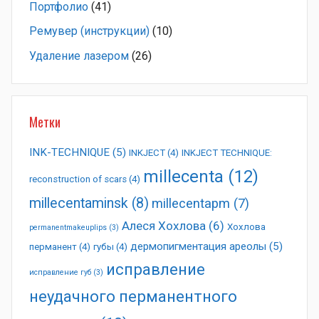
Портфолио
(41)
Ремувер (инструкции)
(10)
Удаление лазером
(26)
Метки
INK-TECHNIQUE
(5)
INKJECT
(4)
INKJECT TECHNIQUE:
millecenta
(12)
reconstruction of scars
(4)
millecentaminsk
(8)
millecentapm
(7)
Алеся Хохлова
(6)
Хохлова
permanentmakeuplips
(3)
дермопигментация ареолы
(5)
перманент
(4)
губы
(4)
исправление
исправление губ
(3)
неудачного перманентного