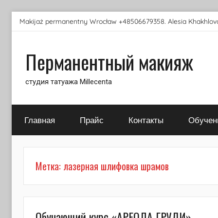
Перейти
Makijaż permanentny Wrocław +48506679358. Alesia Khakhlova
к
содержимому
Перманентный макияж
студия татуажа Millecenta
Главная
Прайс
Контакты
Обучен
Метка:
лазерная шлифовка шрамов
Обучающий курс «АРЕОЛА ГРУДИ» —