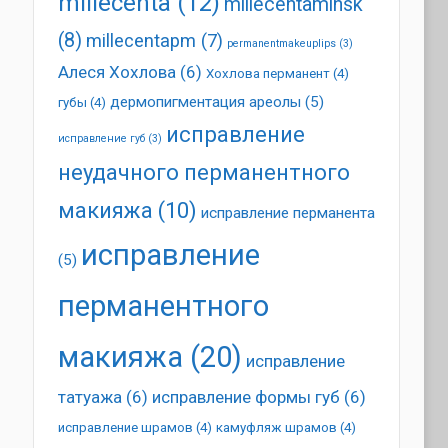
millecenta
(12)
millecentaminsk
(8)
millecentapm
(7)
permanentmakeuplips
(3)
Алеся Хохлова
(6)
Хохлова перманент
(4)
дермопигментация ареолы
(5)
губы
(4)
исправление
исправление губ
(3)
неудачного перманентного
макияжа
(10)
исправление перманента
исправление
(5)
перманентного
макияжа
(20)
исправление
татуажа
(6)
исправление формы губ
(6)
исправление шрамов
(4)
камуфляж шрамов
(4)