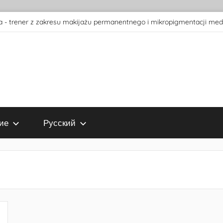
 - trener z zakresu makijażu permanentnego i mikropigmentacji med
ие
Русский