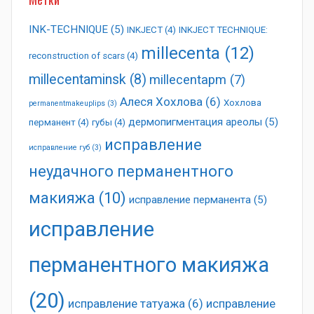
INK-TECHNIQUE
(5)
INKJECT
(4)
INKJECT TECHNIQUE:
millecenta
(12)
reconstruction of scars
(4)
millecentaminsk
(8)
millecentapm
(7)
Алеся Хохлова
(6)
Хохлова
permanentmakeuplips
(3)
дермопигментация ареолы
(5)
перманент
(4)
губы
(4)
исправление
исправление губ
(3)
неудачного перманентного
макияжа
(10)
исправление перманента
(5)
исправление
перманентного макияжа
(20)
исправление татуажа
(6)
исправление