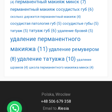
перманентный макияж минск
(7)
(4)
перманентный макияж сосудистых губ
(6)
сколько держится перманентный макияж
(4)
сосудистая патология губ
(5)
сосудистые губы
(5)
татуаж губ
(6)
татуаж
(5)
удаление бровей
(5)
удаление перманентного
макияжа
(11)
удаление ремувером
удаление татуажа
(10)
(8)
удаление
шрамов
(4)
школа перманентного макияжа минск
(4)
Polska, Wrocław
+48 506 679 358
Email to
Alesia
.