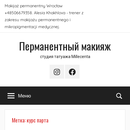
Перейти
Makijaż permanentny Wrocław
к
+48506679358. Alesia Khakhlova - trener z
содержимому
zakresu makijażu permanentnego i
mikropigmentacji medycznej.
Перманентный макияж
студия татуажа Millecenta
Instagram
Facebook
По
Меню
Метка:
курс парта