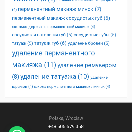
перманентный макияж минск
(7)
(4)
перманентный макияж сосудистых губ
(6)
сколько держится перманентный макияж
(4)
сосудистая патология губ
(5)
сосудистые губы
(5)
татуаж губ
(6)
татуаж
(5)
удаление бровей
(5)
удаление перманентного
макияжа
(11)
удаление ремувером
удаление татуажа
(10)
(8)
удаление
шрамов
(4)
школа перманентного макияжа минск
(4)
Polska, Wrocław
+48 506 679 358