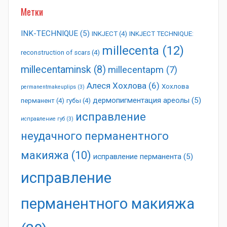
Метки
INK-TECHNIQUE
(5)
INKJECT
(4)
INKJECT TECHNIQUE:
millecenta
(12)
reconstruction of scars
(4)
millecentaminsk
(8)
millecentapm
(7)
Алеся Хохлова
(6)
Хохлова
permanentmakeuplips
(3)
дермопигментация ареолы
(5)
перманент
(4)
губы
(4)
исправление
исправление губ
(3)
неудачного перманентного
макияжа
(10)
исправление перманента
(5)
исправление
перманентного макияжа