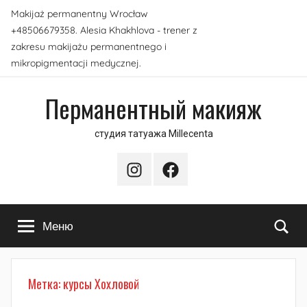
Перейти
Makijaż permanentny Wrocław
к
+48506679358. Alesia Khakhlova - trener z
содержимому
zakresu makijażu permanentnego i
mikropigmentacji medycznej.
Перманентный макияж
студия татуажа Millecenta
Instagram
Facebook
По
Меню
Метка:
курсы Хохловой