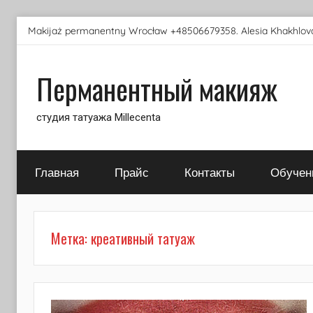
Перейти
Makijaż permanentny Wrocław +48506679358. Alesia Khakhlova
к
содержимому
Перманентный макияж
студия татуажа Millecenta
Главная
Прайс
Контакты
Обучен
Метка:
креативный татуаж