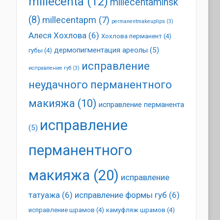
millecenta
(12)
millecentaminsk
(8)
millecentapm
(7)
permanentmakeuplips
(3)
Алеся Хохлова
(6)
Хохлова перманент
(4)
дермопигментация ареолы
(5)
губы
(4)
исправление
исправление губ
(3)
неудачного перманентного
макияжа
(10)
исправление перманента
исправление
(5)
перманентного
макияжа
(20)
исправление
татуажа
(6)
исправление формы губ
(6)
исправление шрамов
(4)
камуфляж шрамов
(4)