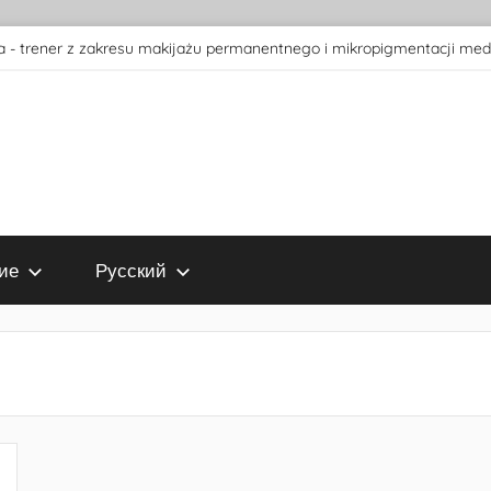
 - trener z zakresu makijażu permanentnego i mikropigmentacji med
ие
Русский