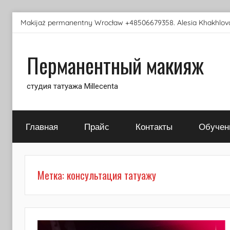
Перейти
Makijaż permanentny Wrocław +48506679358. Alesia Khakhlova
к
содержимому
Перманентный макияж
студия татуажа Millecenta
Главная
Прайс
Контакты
Обучен
Метка:
консультация татуажу