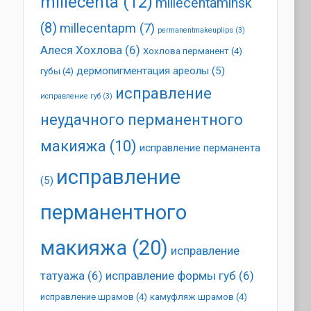
millecenta
(12)
millecentaminsk
(8)
millecentapm
(7)
permanentmakeuplips
(3)
Алеся Хохлова
(6)
Хохлова перманент
(4)
дермопигментация ареолы
(5)
губы
(4)
исправление
исправление губ
(3)
неудачного перманентного
макияжа
(10)
исправление перманента
исправление
(5)
перманентного
макияжа
(20)
исправление
татуажа
(6)
исправление формы губ
(6)
исправление шрамов
(4)
камуфляж шрамов
(4)