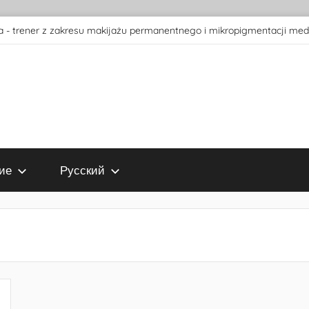
 - trener z zakresu makijażu permanentnego i mikropigmentacji med
ие
Русский