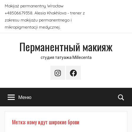
Перейти
Makijaż permanentny Wrocław
к
+48506679358. Alesia Khakhlova - trener z
содержимому
zakresu makijażu permanentnego i
mikropigmentacji medycznej.
Перманентный макияж
студия татуажа Millecenta
Instagram
Facebook
По
Меню
Метка:
кому идут широкие брови