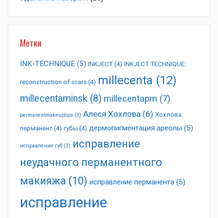
Метки
INK-TECHNIQUE
(5)
INKJECT
(4)
INKJECT TECHNIQUE:
millecenta
(12)
reconstruction of scars
(4)
millecentaminsk
(8)
millecentapm
(7)
Алеся Хохлова
(6)
Хохлова
permanentmakeuplips
(3)
дермопигментация ареолы
(5)
перманент
(4)
губы
(4)
исправление
исправление губ
(3)
неудачного перманентного
макияжа
(10)
исправление перманента
(5)
исправление